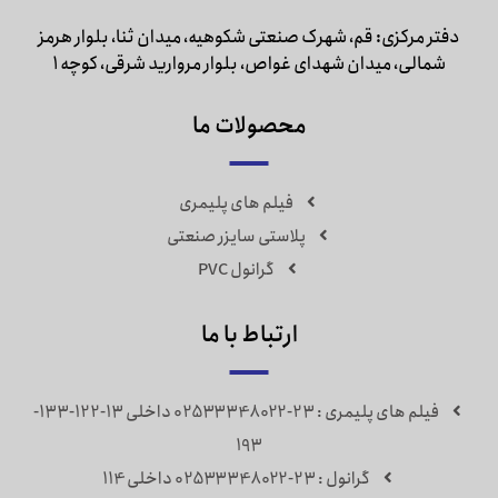
دفتر مرکزی: قم، شهرک صنعتی شکوهیه، میدان ثنا، بلوار هرمز
شمالی، میدان شهدای غواص، بلوار مروارید شرقی، کوچه 1
محصولات ما
فیلم های پلیمری
پلاستی سایزر صنعتی
گرانول PVC
ارتباط با ما
فیلم های پلیمری : 23-02533348022 داخلی 13-122-133-
193
گرانول : 23-02533348022 داخلی 114